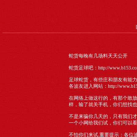
蛇货每晚有几场料天天公开
蛇货足球吧：http://www.b15
足球蛇货，有些庄和朋友有能
各波友进入网站：http://www.b1
在网络上做这行的，有那个敢
样，输了就关手机，你们想找
不是来骗你几天的，只有我们才
一个小网给我们试，你们可以
不怕你们来试.重要提示：各位