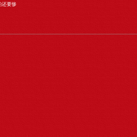
的还要惨
。