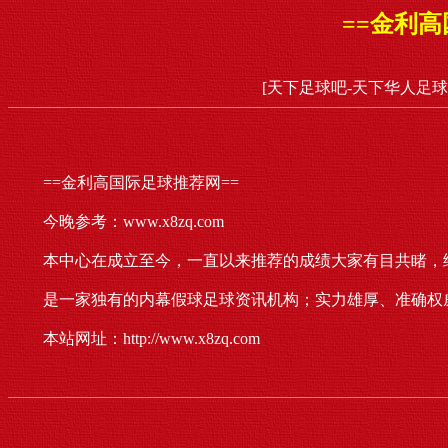
==金利高
[天下足球吧-天下华人足球
==金利高国际足球推荐网==
今晚参考：www.x8zq.com
本中心在成立至今，一直以来推荐的成绩大家有目共睹，
是一家独有的内幕假球足球资讯机构；实力雄厚、准确权
本站网址：http://www.x8zq.com