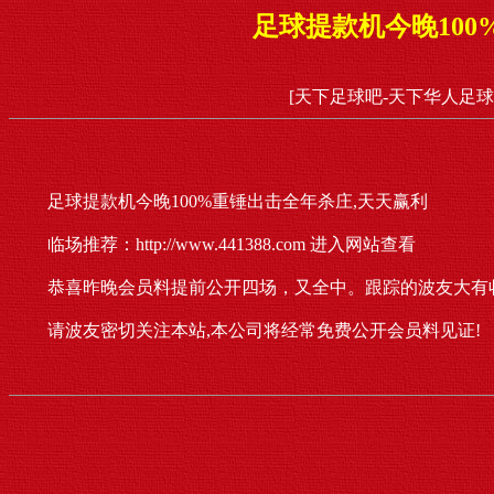
足球提款机今晚100
[天下足球吧-天下华人足球
足球提款机今晚100%重锤出击全年杀庄,天天赢利
临场推荐：http://www.441388.com 进入网站查看
恭喜昨晚会员料提前公开四场，又全中。跟踪的波友大有
请波友密切关注本站,本公司将经常免费公开会员料见证!