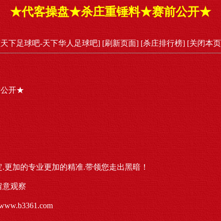
★代客操盘★杀庄重锤料★赛前公开★
[天下足球吧-天下华人足球吧]
[刷新页面]
[杀庄排行榜]
[关闭本页
前公开★
定.更加的专业更加的精准.带领您走出黑暗！
留意观察
w.b3361.com