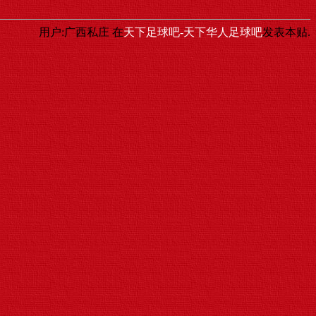
用户:广西私庄
在
天下足球吧-天下华人足球吧
发表本贴.