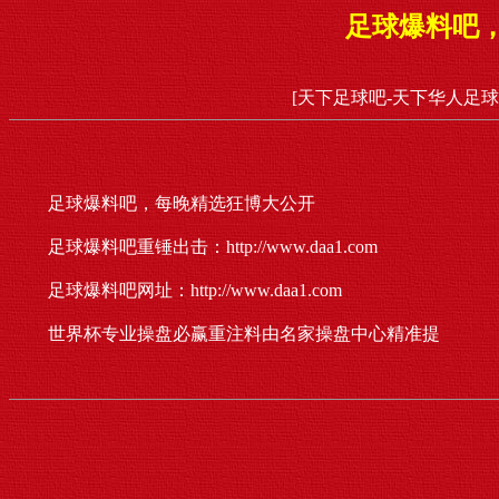
足球爆料吧
[天下足球吧-天下华人足球
足球爆料吧，每晚精选狂博大公开
足球爆料吧重锤出击：http://www.daa1.com
足球爆料吧网址：http://www.daa1.com
世界杯专业操盘必赢重注料由名家操盘中心精准提