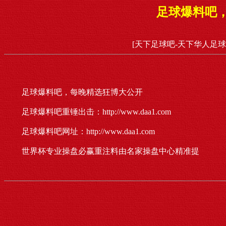
足球爆料吧
[天下足球吧-天下华人足球
足球爆料吧，每晚精选狂博大公开
足球爆料吧重锤出击：http://www.daa1.com
足球爆料吧网址：http://www.daa1.com
世界杯专业操盘必赢重注料由名家操盘中心精准提