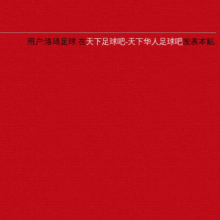
用户:洛琦足球
在
天下足球吧-天下华人足球吧
发表本贴.