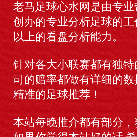
老马足球心水网是由专业
创办的专业分析足球的工
以上的看盘分析能力。
针对各大小联赛都有独特
司的赔率都做有详细的数
精准的足球推荐！
本站每晚推介都有部分，