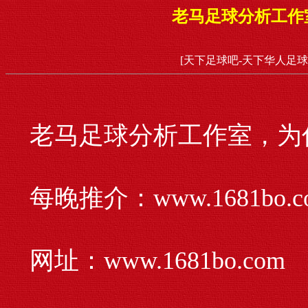
老马足球分析工作
[天下足球吧-天下华人足球
老马足球分析工作室，为
每晚推介：www.1681bo.c
网址：www.1681bo.com