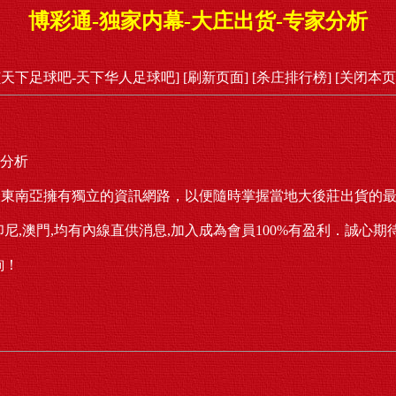
博彩通-独家内幕-大庄出货-专家分析
[天下足球吧-天下华人足球吧]
[刷新页面]
[杀庄排行榜]
[关闭本页
家分析
東南亞擁有獨立的資訊網路，以便隨時掌握當地大後莊出貨的最
尼,澳門,均有內線直供消息,加入成為會員100%有盈利．誠心期
詢！